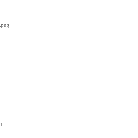
0.png
l