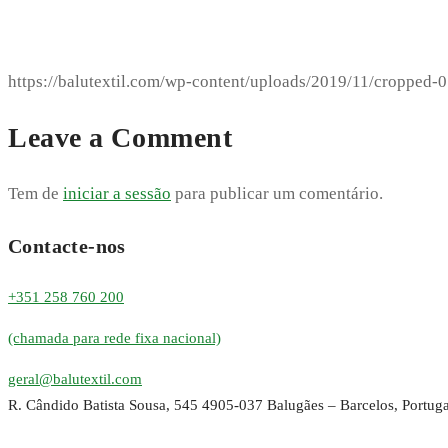
https://balutextil.com/wp-content/uploads/2019/11/cropped-
Leave a Comment
Tem de
iniciar a sessão
para publicar um comentário.
Contacte-nos
+351 258 760 200
(chamada para rede fixa nacional)
geral@balutextil.com
R. Cândido Batista Sousa, 545 4905-037 Balugães – Barcelos, Portuga